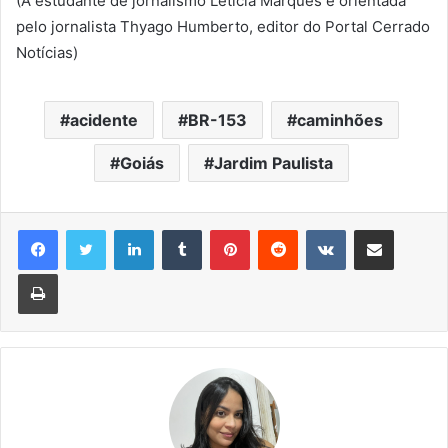
(A estudante de jornalismo Letícia Marques é orientada
pelo jornalista Thyago Humberto, editor do Portal Cerrado
Notícias)
acidente
BR-153
caminhões
Goiás
Jardim Paulista
Linkedin
Tumblr
Pinterest
Reddit
VK
Compartilhar via e-mail
Imprimir