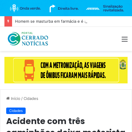
Homem se masturba em farmácia e é agredido em Goianira
M
Início
/
Cidades
Cidades
Acidente com três