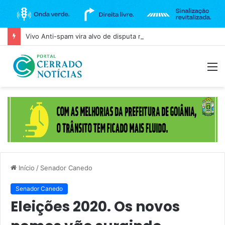
Vivo Anti-spam vira alvo de disputa na Anatel após bloqueio de ligações legítimas
M
Início
/
Senador Canedo
Senador Canedo
Eleições 2020. Os novos