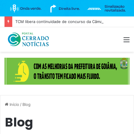
TCM libera continuidade de concurso da Câmara de Goiânia, mas mantém três cargos sob investigação
M
Início
/
Blog
Blog