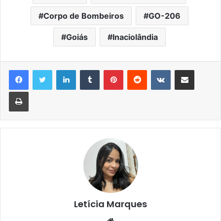
Corpo de Bombeiros
GO-206
Goiás
Inaciolândia
Linkedin
Tumblr
Pinterest
Reddit
VK
Compartilhar via e-mail
Imprimir
Letícia Marques
Website