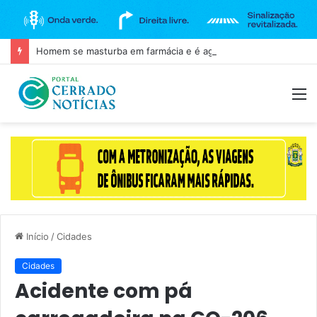
Homem se masturba em farmácia e é agredido em Goianira
M
Início
/
Cidades
Cidades
Acidente com pá