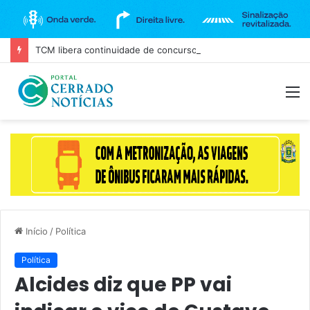
TCM libera continuidade de concurso da Câmara de Goiânia, mas mantém três cargos sob investigação
M
Início
/
Política
Política
Alcides diz que PP vai