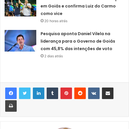
em Goiás e confirma Luiz do Carmo
como vice
20 horas atrás
Pesquisa aponta Daniel Vilela na
liderança para o Governo de Goiás
com 45,8% das intenções de voto
2 dias atrás
Linkedin
Tumblr
Pinterest
Reddit
VK
Compartilhar via e-mail
Imprimir