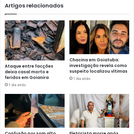
Artigos relacionados
Chacina em Goiatuba:
investigação revela como
Ataque entre facções
suspeito localizou vítimas
deixa casal morto e
feridos em Goianira
1 dia atrás
1 dia atrás
Confusão por som alto
Eletricista morre após