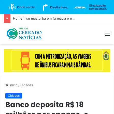
Homem se masturba em farmácia e é agredido em Goianira
M
Início
/
Cidades
Cidades
Banco deposita R$ 18