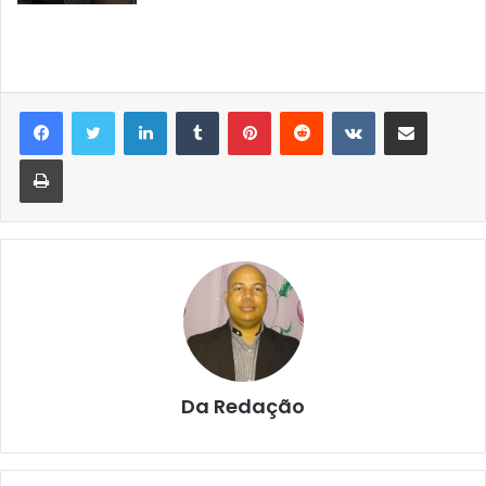
Linkedin
Tumblr
Pinterest
Reddit
VK
Compartilhar via e-mail
Imprimir
Da Redação