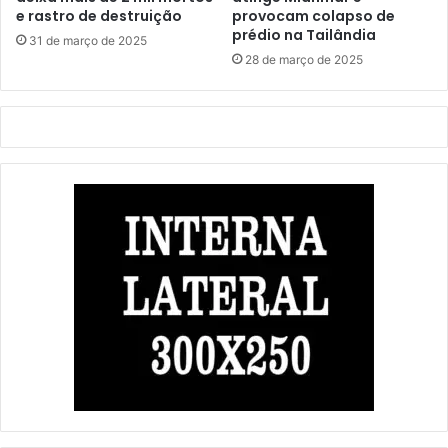
e rastro de destruição
provocam colapso de
prédio na Tailândia
31 de março de 2025
28 de março de 2025