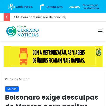
TCM libera continuidade de concurso da Câmara de Goiânia, mas mantém três cargos sob investigação
M
Início
/
Mundo
Mundo
Bolsonaro exige desculpas