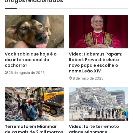
Artigos relacionados
Você sabia que hoje é o
Vídeo: Habemus Papam:
dia internacional do
Robert Prevost é eleito
cachorro?
novo papa e escolhe o
nome Leão XIV
26 de agosto de 2025
8 de maio de 2025
Terremoto em Mianmar
Vídeo: forte terremoto
deixa mais de 2 mil mortos
atinge Mianmar e