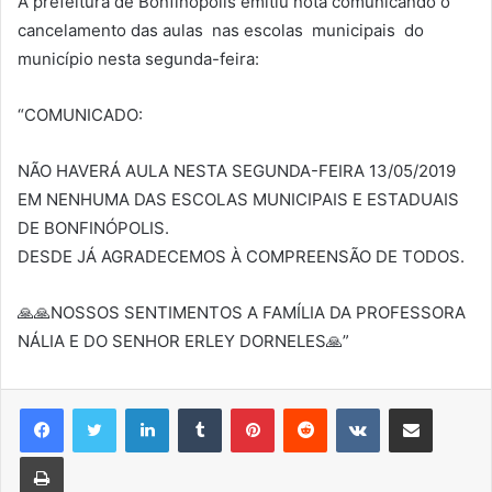
A prefeitura de Bonfinópolis emitiu nota comunicando o
cancelamento das aulas nas escolas municipais do
município nesta segunda-feira:
“COMUNICADO:
NÃO HAVERÁ AULA NESTA SEGUNDA-FEIRA 13/05/2019
EM NENHUMA DAS ESCOLAS MUNICIPAIS E ESTADUAIS
DE BONFINÓPOLIS.
DESDE JÁ AGRADECEMOS À COMPREENSÃO D
E TODOS.
🙏
🙏
NOSSOS SENTIMENTOS A FAMÍLIA DA PROFESSORA
NÁLIA E DO SENHOR ERLEY DORNELES
🙏”
Linkedin
Tumblr
Pinterest
Reddit
VK
Compartilhar via e-mail
Imprimir