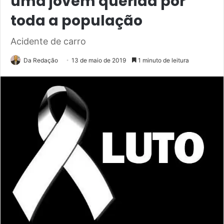
uma jovem querida por
toda a população
Acidente de carro
Da Redação
13 de maio de 2019
1 minuto de leitura