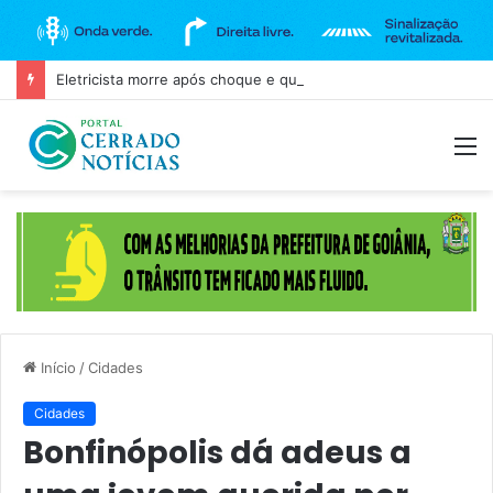
Eletricista morre após choque e queda de 5 metros no Santuário do Muquém, em Niquelândia
M
Início
/
Cidades
Cidades
Bonfinópolis dá adeus a