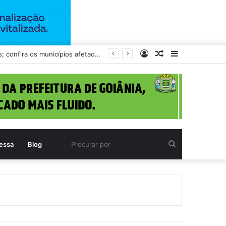
Entrar
Artigo
Barra
Goiás tem 42 cidades em alerta para ventos intensos e possibilidade de vendavais; confira os municípios afetados
aleatório
Lateral
Procurar
essa
Blog
por