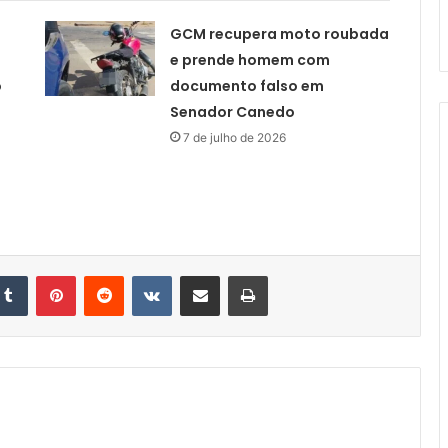
GCM recupera moto roubada
e prende homem com
o
documento falso em
Senador Canedo
7 de julho de 2026
kedin
Tumblr
Pinterest
Reddit
VK
Compartilhar via e-mail
Imprimir