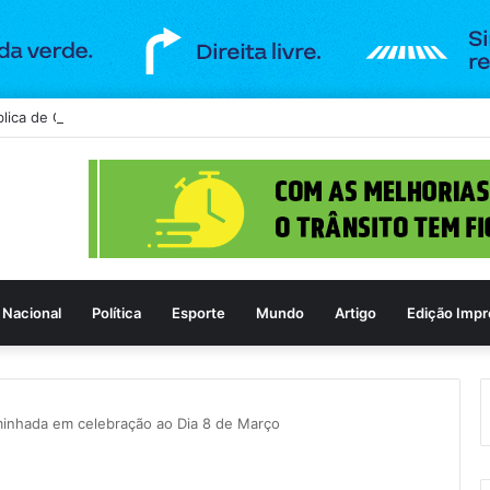
lica de Goiânia recebe espetáculo teatral gratuito na próxima terça-feir
Nacional
Política
Esporte
Mundo
Artigo
Edição Impr
inhada em celebração ao Dia 8 de Março