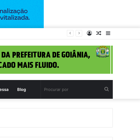
Entrar
Artigo
Barra
a (11)
aleatório
Lateral
Procurar
essa
Blog
por