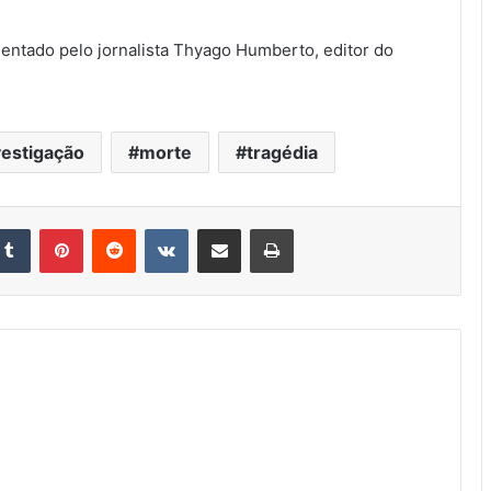
rientado pelo jornalista Thyago Humberto, editor do
vestigação
morte
tragédia
kedin
Tumblr
Pinterest
Reddit
VK
Compartilhar via e-mail
Imprimir