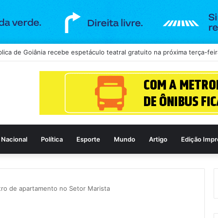
nde 2,2 mil ampolas de tirzepatida escondidas em carro na BR-060, e
Nacional
Política
Esporte
Mundo
Artigo
Edição Impr
tro de apartamento no Setor Marista