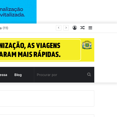
Entrar
Artigo
Barra
m Guapó
aleatório
Lateral
Procurar
essa
Blog
por