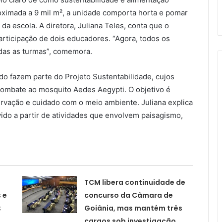
ximada a 9 mil m², a unidade comporta horta e pomar
da escola. A diretora, Juliana Teles, conta que o
articipação de dois educadores. “Agora, todos os
odas as turmas”, comemora.
o fazem parte do Projeto Sustentabilidade, cujos
 combate ao mosquito Aedes Aegypti. O objetivo é
ervação e cuidado com o meio ambiente. Juliana explica
ido a partir de atividades que envolvem paisagismo,
TCM libera continuidade de
 e
concurso da Câmara de
;
Goiânia, mas mantém três
cargos sob investigação