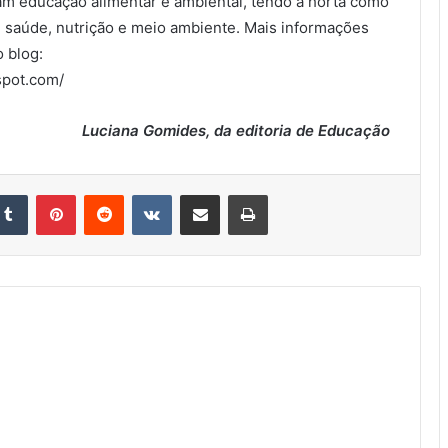
am educação alimentar e ambiental, tendo a horta como
re saúde, nutrição e meio ambiente. Mais informações
 blog:
spot.com/
Luciana Gomides, da editoria de Educação
kedin
Tumblr
Pinterest
Reddit
VK
Compartilhar via e-mail
Imprimir