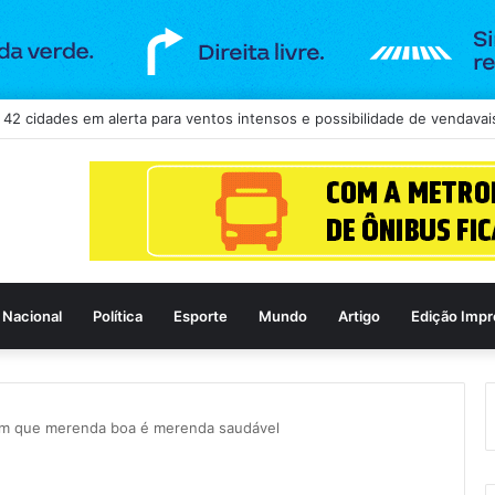
a continuidade de concurso da Câmara de Goiânia, mas mantém três car
Nacional
Política
Esporte
Mundo
Artigo
Edição Impr
ram que merenda boa é merenda saudável