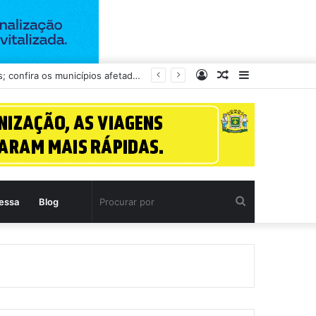
Entrar
Artigo
Barra
gos sob investigação
aleatório
Lateral
Procurar
essa
Blog
por