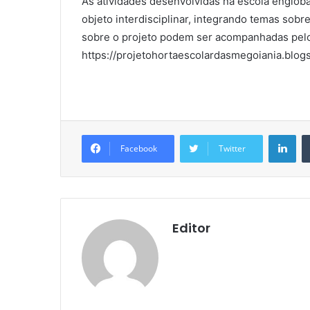
As atividades desenvolvidas na escola englob
objeto interdisciplinar, integrando temas sob
sobre o projeto podem ser acompanhadas pelo
https://projetohortaescolardasmegoiania.blog
Lin
Facebook
Twitter
Editor