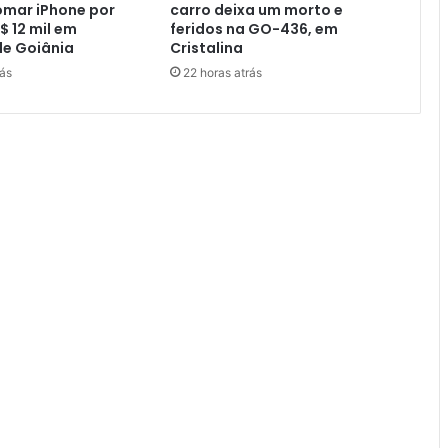
omar iPhone por
carro deixa um morto e
$ 12 mil em
feridos na GO-436, em
de Goiânia
Cristalina
rás
22 horas atrás