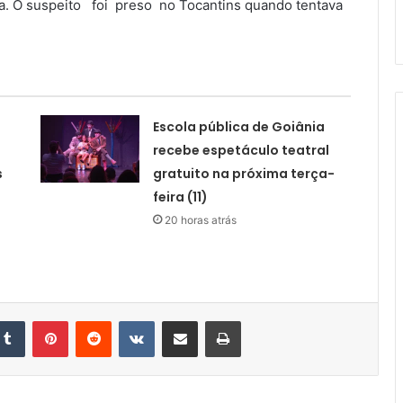
a. O suspeito foi preso no Tocantins quando tentava
Escola pública de Goiânia
recebe espetáculo teatral
s
gratuito na próxima terça-
feira (11)
20 horas atrás
kedin
Tumblr
Pinterest
Reddit
VK
Compartilhar via e-mail
Imprimir