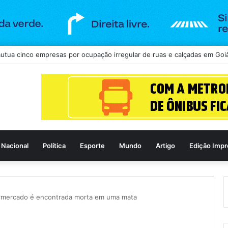
be festival dedicado ao pequi neste fim de semana
Nacional
Política
Esporte
Mundo
Artigo
Edição Impr
ermercado é encontrada morta em uma mata