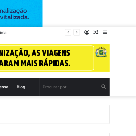
Entrar
Artigo
Barra
aleatório
Lateral
Procurar
essa
Blog
por