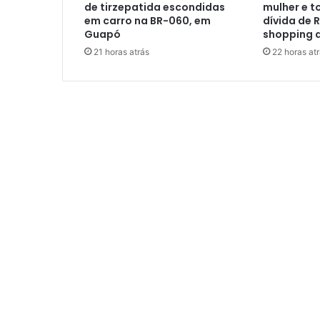
de tirzepatida escondidas
mulher e t
em carro na BR-060, em
dívida de R
Guapó
shopping 
21 horas atrás
22 horas at