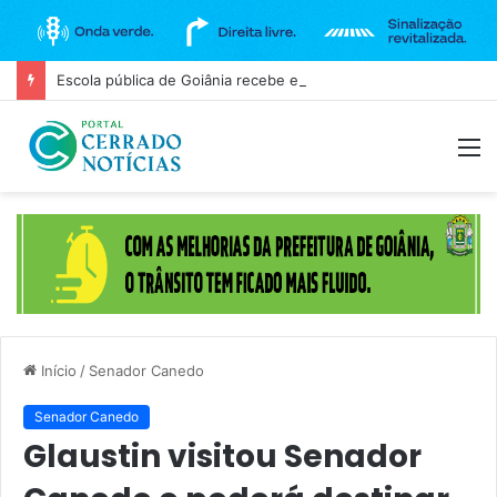
Escola pública de Goiânia recebe espetáculo teatral gratuito na próxima terça-feira (11)
M
Início
/
Senador Canedo
Senador Canedo
Glaustin visitou Senador