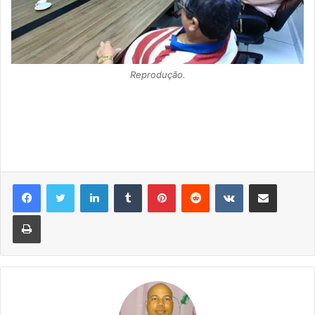
Reprodução.
Linkedin
Tumblr
Pinterest
Reddit
VK
Compartilhar via e-mail
Imprimir