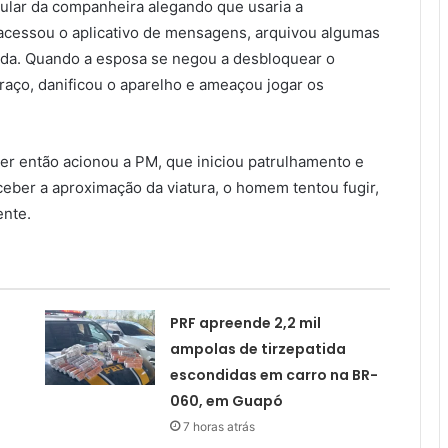
lular da companheira alegando que usaria a
 acessou o aplicativo de mensagens, arquivou algumas
ida. Quando a esposa se negou a desbloquear o
raço, danificou o aparelho e ameaçou jogar os
her então acionou a PM, que iniciou patrulhamento e
ceber a aproximação da viatura, o homem tentou fugir,
ente.
PRF apreende 2,2 mil
ampolas de tirzepatida
escondidas em carro na BR-
060, em Guapó
7 horas atrás