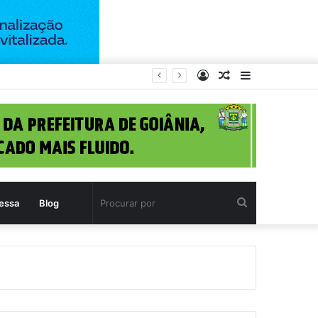
Entrar
Artigo
Barra
a (11)
aleatório
Lateral
Procurar
essa
Blog
por