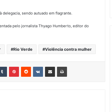
à delegacia, sendo autuado em flagrante.
ientada pelo jornalista Thyago Humberto, editor do
r
Rio Verde
Violência contra mulher
kedin
Tumblr
Pinterest
Reddit
VK
Compartilhar via e-mail
Imprimir