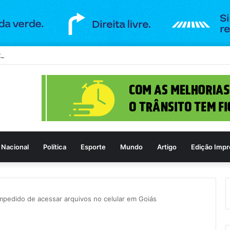
lica de Goiânia recebe espetáculo teatral gratuito na próxima terça-feir
Nacional
Política
Esporte
Mundo
Artigo
Edição Impr
pedido de acessar arquivos no celular em Goiás