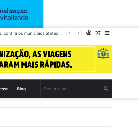
Entrar
Artigo
Barra
Goiás tem 42 cidades em alerta para ventos intensos e possibilidade de vendavais; confira os municípios afetados
aleatório
Lateral
Procurar
essa
Blog
por