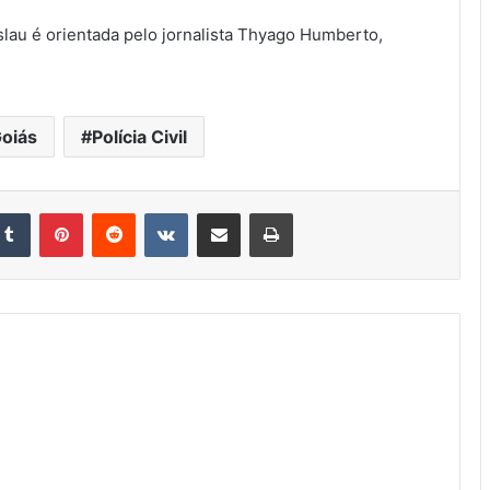
lau é orientada pelo jornalista Thyago Humberto,
oiás
Polícia Civil
kedin
Tumblr
Pinterest
Reddit
VK
Compartilhar via e-mail
Imprimir