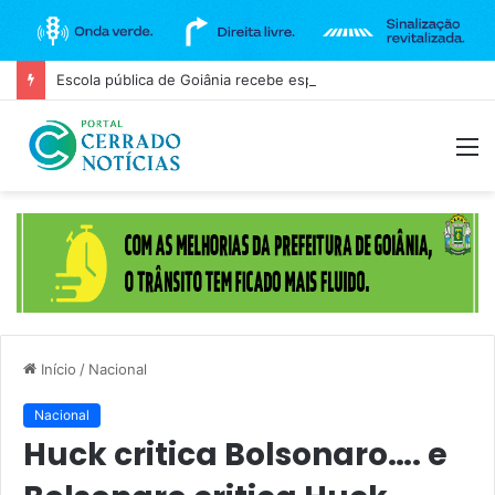
Escola pública de Goiânia recebe espetáculo teatral gratuito na próxima terça-feira (11)
M
Início
/
Nacional
Nacional
Huck critica Bolsonaro…. e