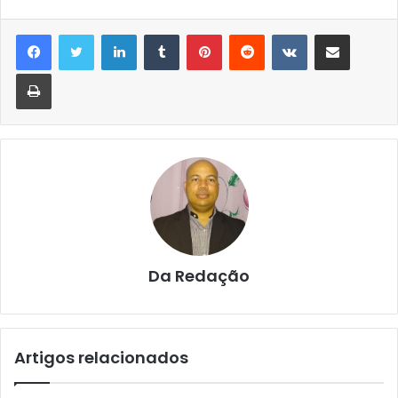
Linkedin
Tumblr
Pinterest
Reddit
VK
Compartilhar via e-mail
Imprimir
Da Redação
Artigos relacionados