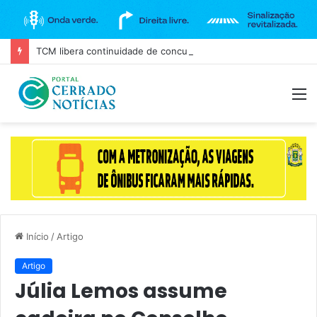
TCM libera continuidade de concurso da Câmara de Goiânia, mas mantém três cargos sob investigação
M
Início
/
Artigo
Artigo
Júlia Lemos assume