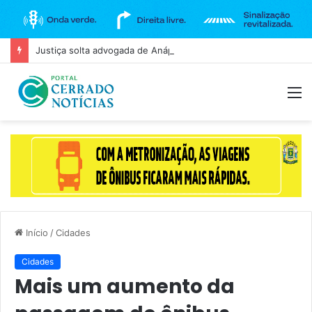
Justiça solta advogada de Anápolis investigada por fraude milionária contra a Zema Financeira
M
Início
/
Cidades
Cidades
Mais um aumento da