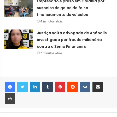
Empresário é preso em Goiânia por
suspeita de golpe do falso
financiamento de veículos
4 minutos atrás
Justiça solta advogada de Anápolis
investigada por fraude milionária
contra a Zema Financeira
7 minutos atrás
Linkedin
Tumblr
Pinterest
Reddit
VK
Compartilhar via e-mail
Imprimir