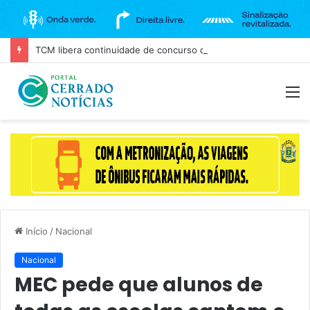
TCM libera continuidade de concurso da Câmara de Goiânia, mas mantém três cargos sob investigação
M
Início
/
Nacional
Nacional
MEC pede que alunos de