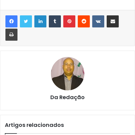
Linkedin
Tumblr
Pinterest
Reddit
VK
Compartilhar via e-mail
Imprimir
Da Redação
Artigos relacionados