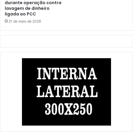
durante operação contra
lavagem de dinheiro
ligada ao PCC
21 de maio de 2026