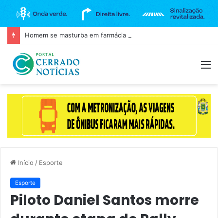
Homem se masturba em farmácia e é agredido em Goianira
M
Início
/
Esporte
Esporte
Piloto Daniel Santos morre