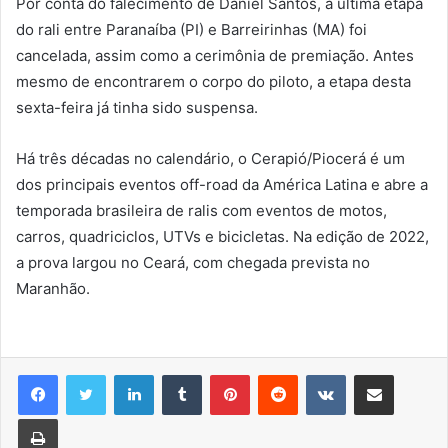
Por conta do falecimento de Daniel Santos, a última etapa
do rali entre Paranaíba (PI) e Barreirinhas (MA) foi
cancelada, assim como a cerimônia de premiação. Antes
mesmo de encontrarem o corpo do piloto, a etapa desta
sexta-feira já tinha sido suspensa.
Há três décadas no calendário, o Cerapió/Piocerá é um
dos principais eventos off-road da América Latina e abre a
temporada brasileira de ralis com eventos de motos,
carros, quadriciclos, UTVs e bicicletas. Na edição de 2022,
a prova largou no Ceará, com chegada prevista no
Maranhão.
Linkedin
Tumblr
Pinterest
Reddit
VK
Compartilhar via e-mail
Imprimir