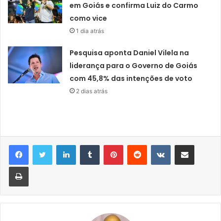
em Goiás e confirma Luiz do Carmo
como vice
1 dia atrás
Pesquisa aponta Daniel Vilela na
liderança para o Governo de Goiás
com 45,8% das intenções de voto
2 dias atrás
Linkedin
Tumblr
Pinterest
Reddit
VK
Compartilhar via e-mail
Imprimir