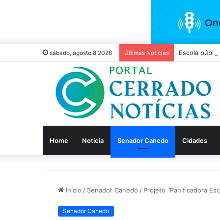
Escola públic
sábado, agosto 8 2026
Últimas Notícias
Home
Notícia
Senador Canedo
Cidades
Início
/
Senador Canedo
/
Projeto “Panificadora E
Senador Canedo