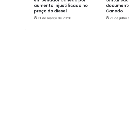
em Senador Canedo por
tentar sa
aumento injustificado no
documento
preço do diesel
Canedo
11 de março de 2026
21 de julho