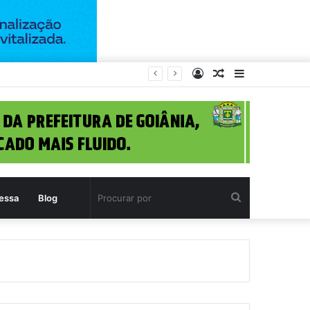
Entrar
Artigo
Barra
1)
aleatório
Lateral
Procurar
essa
Blog
por