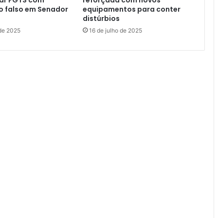
car FGTS com
reforçada com novos
 falso em Senador
equipamentos para conter
distúrbios
 de 2025
16 de julho de 2025