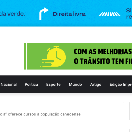
a de Goiânia recebe espetáculo teatral gratuito na próxima terça-feira (1
Nacional
Política
Esporte
Mundo
Artigo
Edição Impr
scola” oferece cursos à população canedense