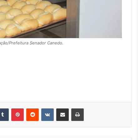
ção/Prefeitura Senador Canedo.
kedin
Tumblr
Pinterest
Reddit
VK
Compartilhar via e-mail
Imprimir