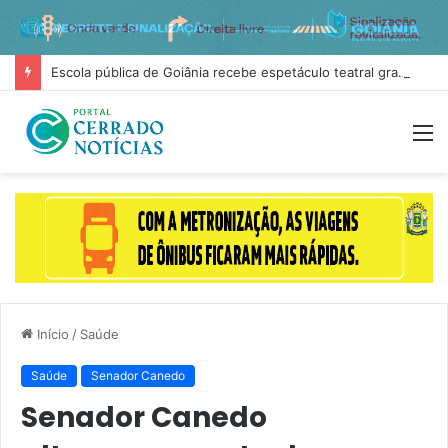
Escola pública de Goiânia recebe espetáculo teatral gratuito na próxima terça-feira (11)
M
Início
/
Saúde
Saúde
Senador Canedo
Senador Canedo