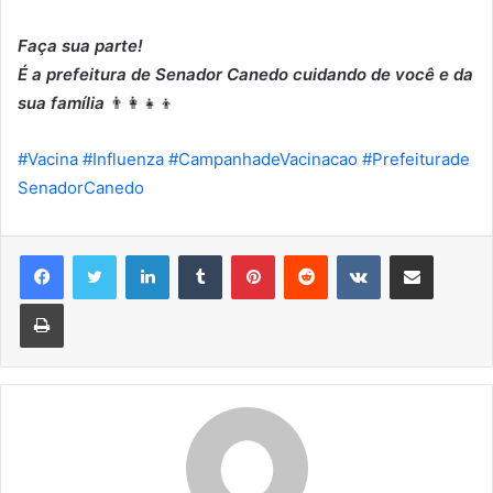
Faça sua parte!
É a prefeitura de Senador Canedo cuidando de você e da
sua família
👨
👩
👧
👦
#
Vacina
#
Influenza
#
CampanhadeVacinacao
#
Prefeiturade
SenadorCanedo
Linkedin
Tumblr
Pinterest
Reddit
VK
Compartilhar via e-mail
Imprimir