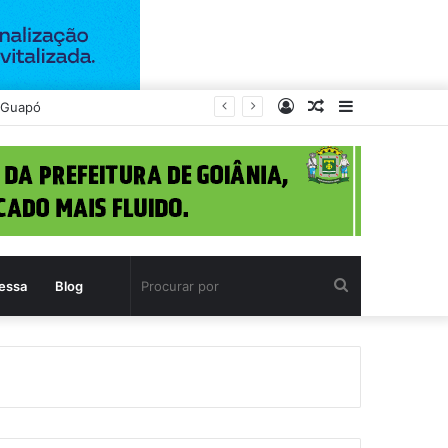
Entrar
Artigo
Barra
pping de Goiânia
aleatório
Lateral
Procurar
essa
Blog
por