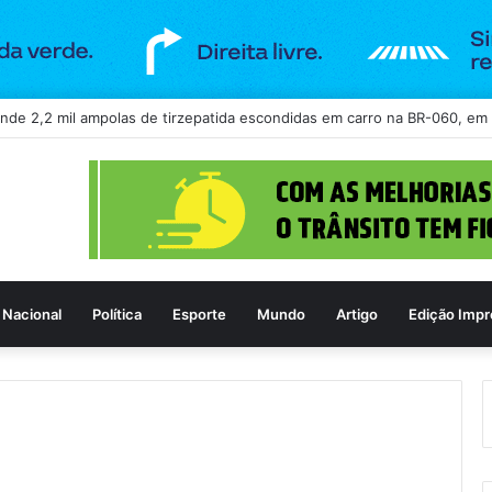
reso após agredir mulher e tomar iPhone por dívida de R$ 12 mil em sho
Nacional
Política
Esporte
Mundo
Artigo
Edição Impr