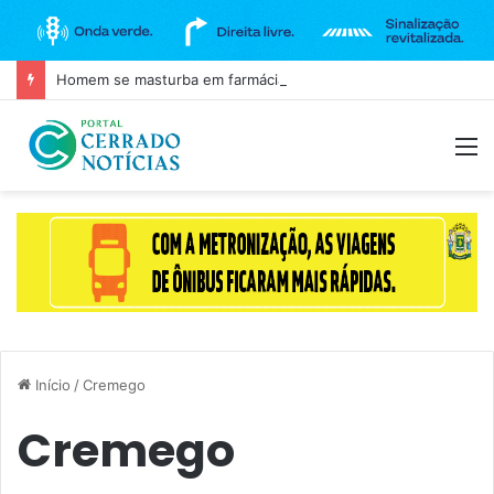
Homem se masturba em farmácia e é agredido em Goianira
M
Início
/
Cremego
Cremego