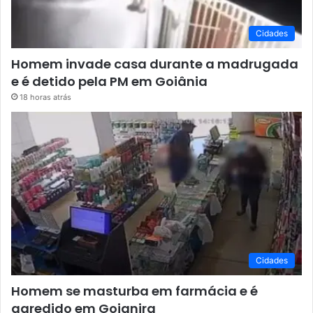
Cidades
Homem invade casa durante a madrugada
e é detido pela PM em Goiânia
18 horas atrás
Cidades
Homem se masturba em farmácia e é
agredido em Goianira