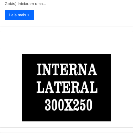
Goiás) iniciaram uma…
Leia mais »