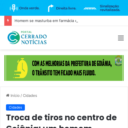
Homem se masturba em farmácia e é agredido em Goianira
M
Início
/
Cidades
Cidades
Troca de tiros no centro de