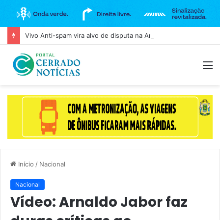
Vivo Anti-spam vira alvo de disputa na Anatel após bloqueio de ligações legítimas
M
Início
/
Nacional
Nacional
Vídeo: Arnaldo Jabor faz