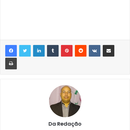
Linkedin
Tumblr
Pinterest
Reddit
VK
Compartilhar via e-mail
Imprimir
Da Redação