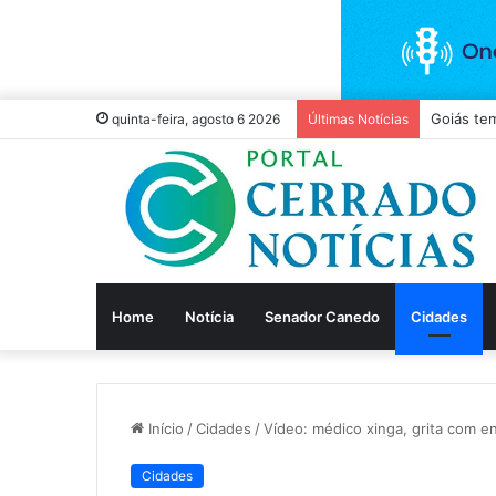
TCM libe
quinta-feira, agosto 6 2026
Últimas Notícias
Home
Notícia
Senador Canedo
Cidades
Início
/
Cidades
/
Vídeo: médico xinga, grita com e
Cidades