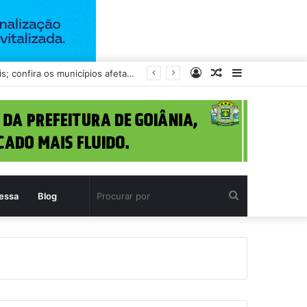
Entrar
Artigo
Barra
rgos sob investigação
aleatório
Lateral
Procurar
essa
Blog
por