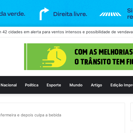
ra continuidade de concurso da Câmara de Goiânia, mas mantém três ca
Nacional
Política
Esporte
Mundo
Artigo
Edição Impr
nfermeira e depois culpa a bebida