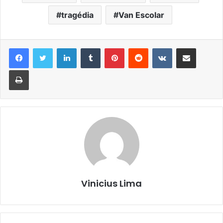
tragédia
Van Escolar
Linkedin
Tumblr
Pinterest
Reddit
VK
Compartilhar via e-mail
Imprimir
Vinicius Lima