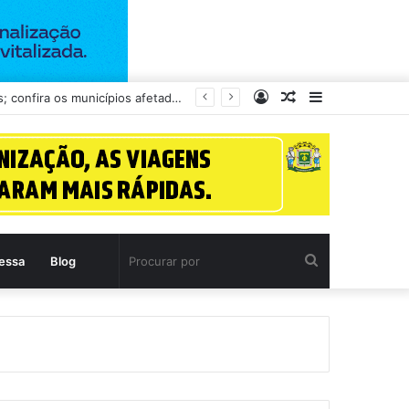
Entrar
Artigo
Barra
Goiás tem 42 cidades em alerta para ventos intensos e possibilidade de vendavais; confira os municípios afetados
aleatório
Lateral
Procurar
essa
Blog
por