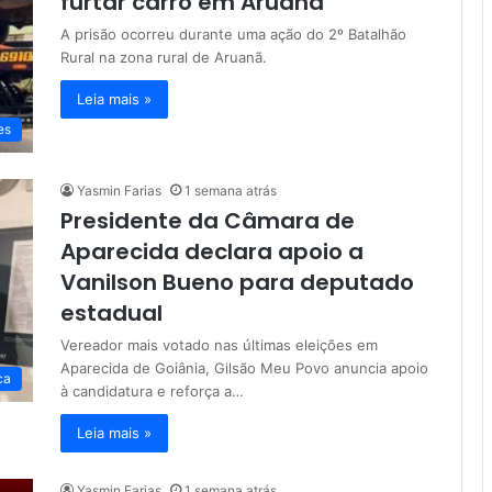
furtar carro em Aruanã
A prisão ocorreu durante uma ação do 2º Batalhão
Rural na zona rural de Aruanã.
Leia mais »
es
Yasmin Farias
1 semana atrás
Presidente da Câmara de
Aparecida declara apoio a
Vanilson Bueno para deputado
estadual
Vereador mais votado nas últimas eleições em
Aparecida de Goiânia, Gilsão Meu Povo anuncia apoio
ca
à candidatura e reforça a…
Leia mais »
Yasmin Farias
1 semana atrás