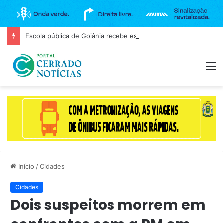
Escola pública de Goiânia recebe espetáculo teatral gratuito na próxima terça-feira (11)
M
Início
/
Cidades
Cidades
Dois suspeitos morrem em