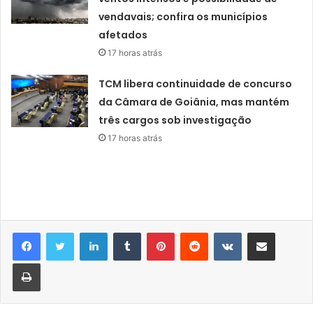
vendavais; confira os municípios
afetados
17 horas atrás
TCM libera continuidade de concurso
da Câmara de Goiânia, mas mantém
três cargos sob investigação
17 horas atrás
Linkedin
Tumblr
Pinterest
Reddit
VK
Compartilhar via e-mail
Imprimir