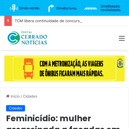
TCM libera continuidade de concurso da Câmara de Goiânia, mas mantém três cargos sob investigação
M
Início
/
Cidades
Cidades
Feminicídio: mulher