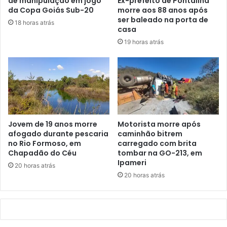
de manipulação em jogo
Ex-prefeito de Pontalina
da Copa Goiás Sub-20
morre aos 88 anos após
ser baleado na porta de
18 horas atrás
casa
19 horas atrás
Jovem de 19 anos morre
Motorista morre após
afogado durante pescaria
caminhão bitrem
no Rio Formoso, em
carregado com brita
Chapadão do Céu
tombar na GO-213, em
Ipameri
20 horas atrás
20 horas atrás