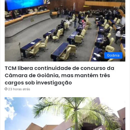
Goiânia
TCM libera continuidade de concurso da
Câmara de Goiânia, mas mantém três
cargos sob investigação
23 horas atrás