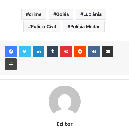
crime
Goiás
Luziânia
Polícia Civil
Polícia Militar
Linkedin
Tumblr
Pinterest
Reddit
VK
Compartilhar via e-mail
Imprimir
Editor