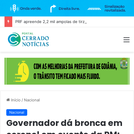
PRF apreende 2,2 mil ampolas de tirzepatida escondidas em carro na BR-060, em Guapó
M
Início
/
Nacional
Nacional
Governador dá bronca em