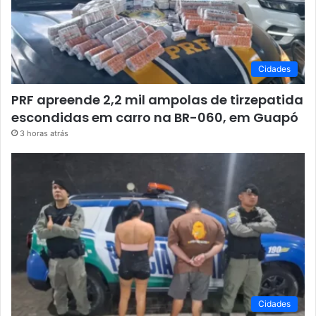
Cidades
PRF apreende 2,2 mil ampolas de tirzepatida
escondidas em carro na BR-060, em Guapó
3 horas atrás
Cidades