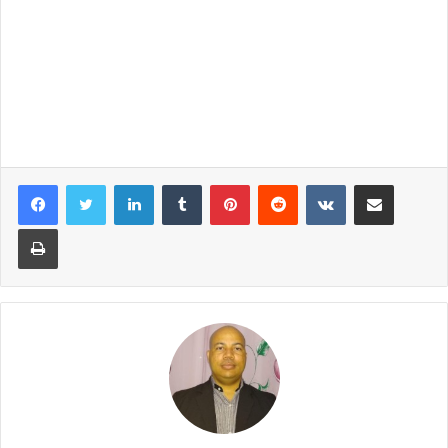
Linkedin
Tumblr
Pinterest
Reddit
VK
Compartilhar via e-mail
Imprimir