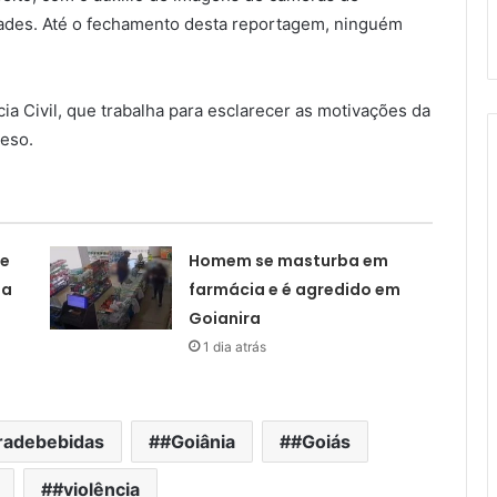
ades. Até o fechamento desta reportagem, ninguém
ia Civil, que trabalha para esclarecer as motivações da
reso.
te
Homem se masturba em
la
farmácia e é agredido em
Goianira
1 dia atrás
oradebebidas
#Goiânia
#Goiás
#violência