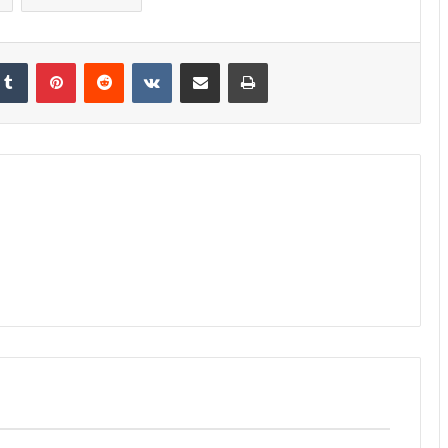
kedin
Tumblr
Pinterest
Reddit
VK
Compartilhar via e-mail
Imprimir