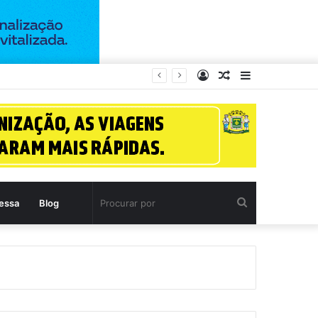
Entrar
Artigo
Barra
aleatório
Lateral
Procurar
essa
Blog
por