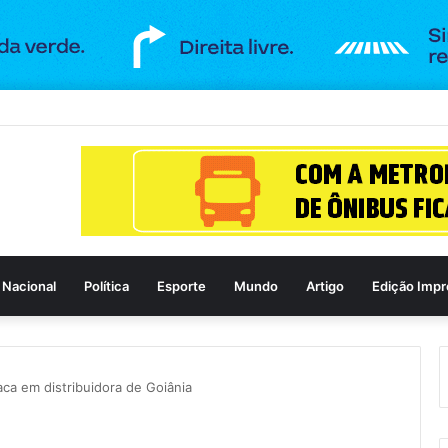
 se masturba em farmácia e é agredido em Goianira
Nacional
Política
Esporte
Mundo
Artigo
Edição Impr
a em distribuidora de Goiânia