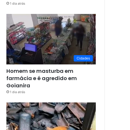
1 dia atrás
Cidades
Homem se masturba em
farmácia e é agredido em
Goianira
1 dia atrás