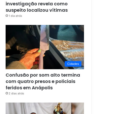
investigação revela como
suspeito localizou vítimas
1 dia atrás
Cidades
Confusão por som alto termina
com quatro presos e policiais
feridos em Anápolis
2 dias atrás