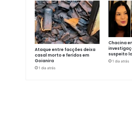
Chacina e
investiga
Ataque entre facções deixa
suspeito l
casal morto e feridos em
Goianira
1 dia atrás
1 dia atrás