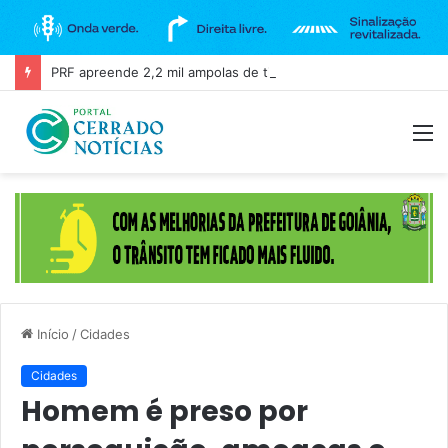
PRF apreende 2,2 mil ampolas de tirzepatida escondidas em carro na BR-060, em Guapó
M
Início
/
Cidades
Cidades
Homem é preso por