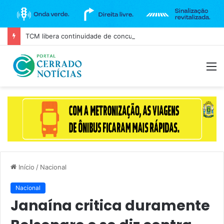
TCM libera continuidade de concurso da Câmara de Goiânia, mas mantém três cargos sob investigação
M
Início
/
Nacional
Nacional
Janaína critica duramente