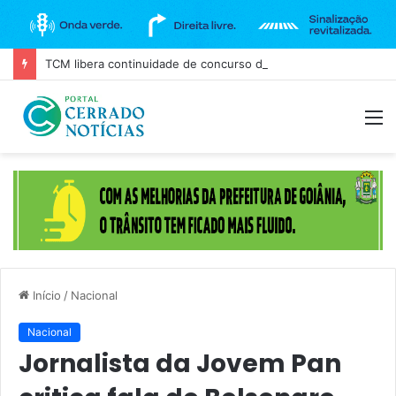
TCM libera continuidade de concurso da Câmara de Goiânia, mas mantém três cargos sob investigação
M
Início
/
Nacional
Nacional
Jornalista da Jovem Pan