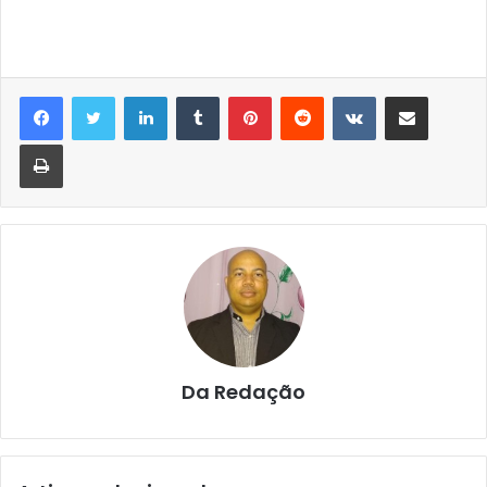
Linkedin
Tumblr
Pinterest
Reddit
VK
Compartilhar via e-mail
Imprimir
Da Redação