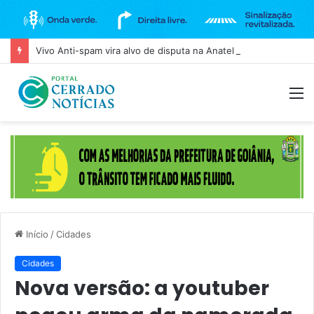
Vivo Anti-spam vira alvo de disputa na Anatel após bloqueio de ligações legítimas
M
Início
/
Cidades
Cidades
Nova versão: a youtuber