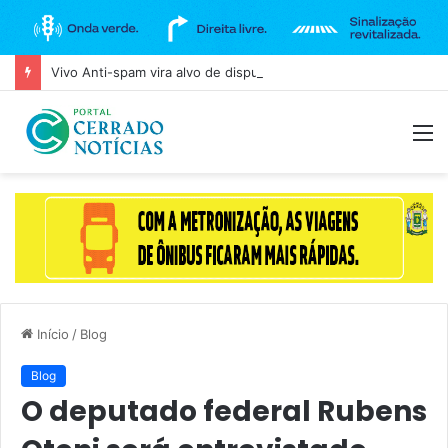
Vivo Anti-spam vira alvo de disputa na Anatel após bloqueio de ligações legítimas
M
Início
/
Blog
Blog
O deputado federal Rubens