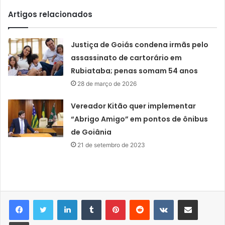
Artigos relacionados
Justiça de Goiás condena irmãs pelo
assassinato de cartorário em
Rubiataba; penas somam 54 anos
28 de março de 2026
Vereador Kitão quer implementar
“Abrigo Amigo” em pontos de ônibus
de Goiânia
21 de setembro de 2023
Linkedin
Tumblr
Pinterest
Reddit
VK
Compartilhar via e-mail
Imprimir