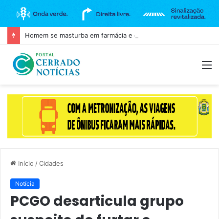
Homem se masturba em farmácia e é agredido em Goianira
M
Início
/
Cidades
Notícia
PCGO desarticula grupo