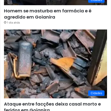
Homem se masturba em farmácia e é
agredido em Goianira
1 dia atrás
Cidades
Ataque entre facções deixa casal morto e
feridos em Goianira