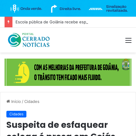
Escola pública de Goiânia recebe espetáculo teatral gratuito na próxima terça-feira (11)
M
Início
/
Cidades
Cidades
Suspeita de esfaquear