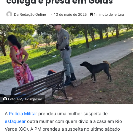
colega é presa em Goiás
Da Redação Online
13 de maio de 2025
1 minuto de leitura
Foto: PM/Divulgação
A
Polícia Militar
prendeu uma mulher suspeita de
esfaquear
outra mulher com quem dividia a casa em Rio
Verde (GO). A PM prendeu a suspeita no último sábado