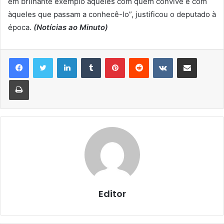
em brilhante exemplo àqueles com quem convive e com
àqueles que passam a conhecê-lo”, justificou o deputado à
época.
(Notícias ao Minuto)
Linkedin
Tumblr
Pinterest
Reddit
VK
Compartilhar via e-mail
Imprimir
Editor