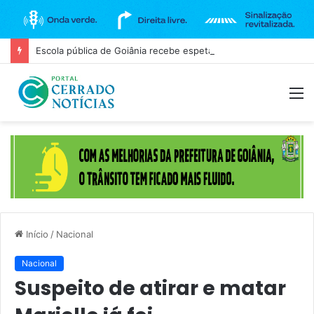
Escola pública de Goiânia recebe espetáculo teatral gratuito na próxima terça-feira (11)
M
Início
/
Nacional
Nacional
Suspeito de atirar e matar