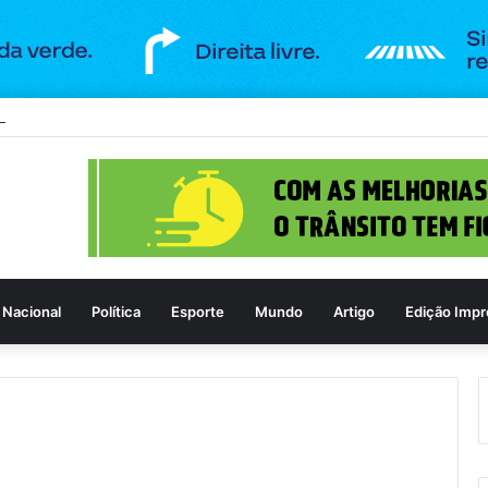
a de Goiânia recebe espetáculo teatral gratuito na próxima terça-feira (1
Nacional
Política
Esporte
Mundo
Artigo
Edição Impr