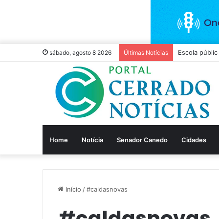
Escola públic
sábado, agosto 8 2026
Últimas Notícias
Home
Notícia
Senador Canedo
Cidades
Início
/
#caldasnovas
#caldasnovas