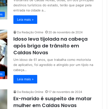
Visitantes de Caldas Novas, Goiás, um dos principais
destinos turísticos do estado, terão que pagar pela
entrada na cidade a…
es
Leia mais »
Da Redação Online
20 de novembro de 2024
Idoso leva tijolada na cabeça
após briga de trânsito em
Caldas Novas
Um idoso de 61 anos, que trabalha como motorista
de aplicativo, foi agredido e atingido por um tijolo na
cabeça…
es
Leia mais »
Da Redação Online
17 de novembro de 2024
Ex-marido é suspeito de matar
mulher em Caldas Novas