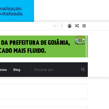
Entrar
Artigo
Barra
1)
aleatório
Lateral
Procurar
essa
Blog
por