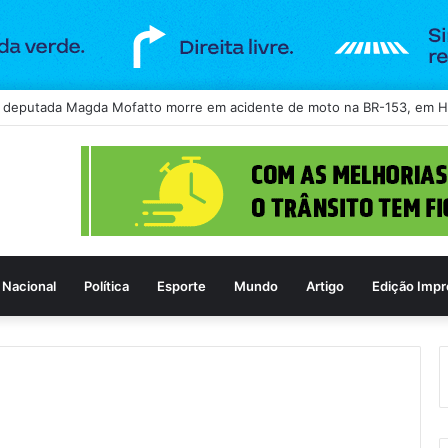
-spam vira alvo de disputa na Anatel após bloqueio de ligações legítima
Nacional
Política
Esporte
Mundo
Artigo
Edição Impr