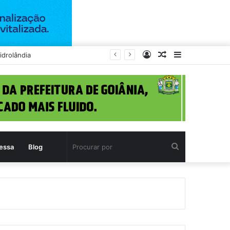
Entrar
Artigo
Barra
s
aleatório
Lateral
Procurar
essa
Blog
por