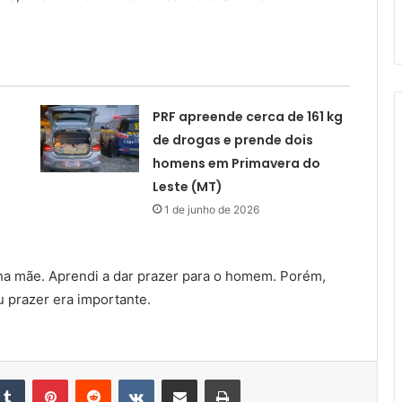
PRF apreende cerca de 161 kg
de drogas e prende dois
homens em Primavera do
Leste (MT)
1 de junho de 2026
a mãe. Aprendi a dar prazer para o homem. Porém,
 prazer era importante.
kedin
Tumblr
Pinterest
Reddit
VK
Compartilhar via e-mail
Imprimir