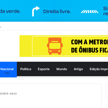
lica de Goiânia recebe espetáculo teatral gratuito na próxima terça-feir
Nacional
Política
Esporte
Mundo
Artigo
Edição Impr
 sobre sexo