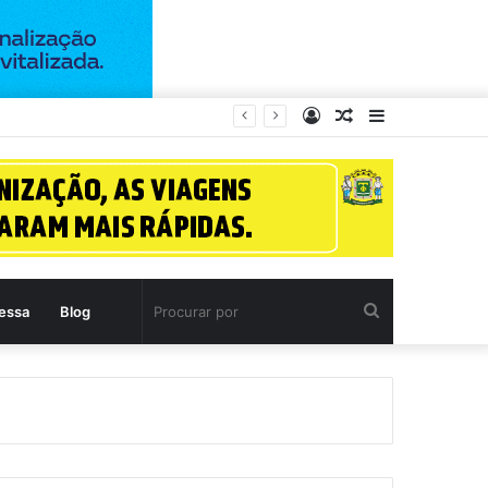
Entrar
Artigo
Barra
a (11)
aleatório
Lateral
Procurar
essa
Blog
por