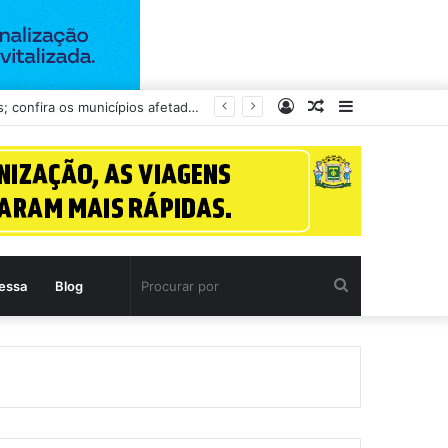
Entrar
Artigo
Barra
gos sob investigação
aleatório
Lateral
Procurar
essa
Blog
por