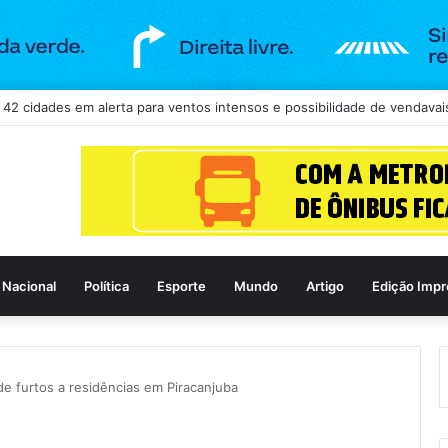
a continuidade de concurso da Câmara de Goiânia, mas mantém três car
Nacional
Política
Esporte
Mundo
Artigo
Edição Impr
e furtos a residências em Piracanjuba