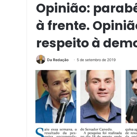
Opinião: parab
à frente. Opini
respeito à dem
Da Redação
5 de setembro de 2019