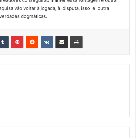
vereadores conseguirão manter essa vantagem é outra
uisa vão voltar à jogada, à disputa, isso é outra
 verdades dogmáticas.
kedin
Tumblr
Pinterest
Reddit
VK
Compartilhar via e-mail
Imprimir