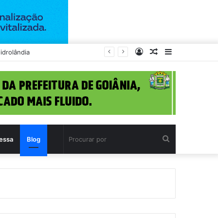
Entrar
Artigo
Barra
s
aleatório
Lateral
Procurar
essa
Blog
por