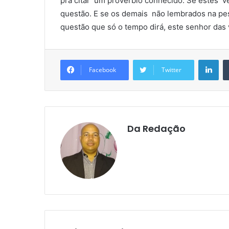
pra citar um provérbio conhecido. Se estes 
questão. E se os demais não lembrados na pesq
questão que só o tempo dirá, este senhor das
Lin
Facebook
Twitter
Da Redação