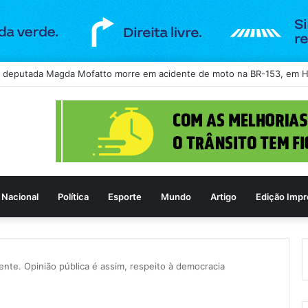
-spam vira alvo de disputa na Anatel após bloqueio de ligações legítima
Nacional
Política
Esporte
Mundo
Artigo
Edição Impr
ente. Opinião pública é assim, respeito à democracia