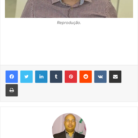
Reprodução.
Linkedin
Tumblr
Pinterest
Reddit
VK
Compartilhar via e-mail
Imprimir