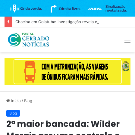
Chacina em Goiatuba: investigação revela como suspeito localizou vítimas
M
Início
/
Blog
Blog
2ª maior bancada: Wilder